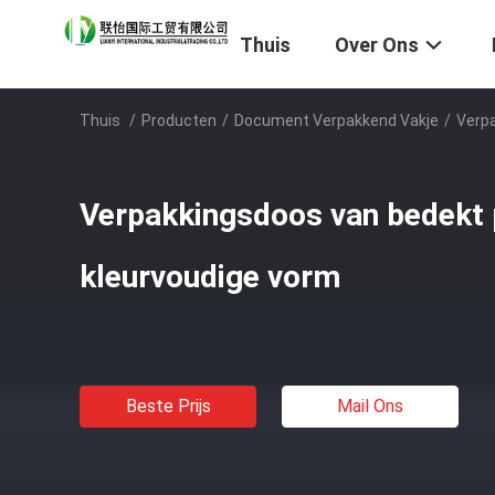
Thuis
Over Ons
Thuis
/
Producten
/
Document Verpakkend Vakje
/
Verpa
Verpakkingsdoos van bedekt p
kleurvoudige vorm
Beste Prijs
Mail Ons