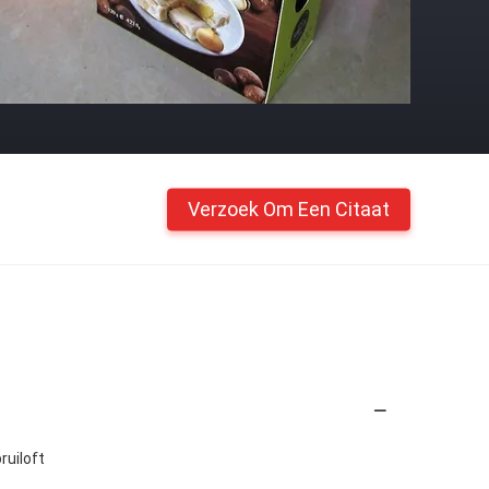
Verzoek Om Een Citaat
ruiloft