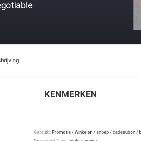
gotiable
s
rijving
KENMERKEN
Gebruik::
Promotie / Winkelen / snoep / cadeaubon / b
Document Type::
bedekt papier