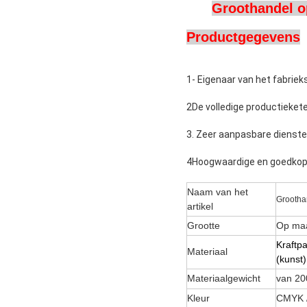
Groothandel o
Productgegevens
1- Eigenaar van het fabrie
2De volledige productieketen
3. Zeer aanpasbare diensten
4Hoogwaardige en goedkope
Naam van het
Grootha
artikel
Grootte
Op maa
Kraftpa
Materiaal
(kunst)
Materiaalgewicht
van 20
Kleur
CMYK /