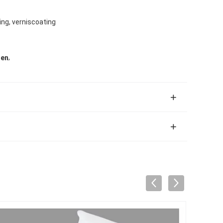
ng, verniscoating
,
zen