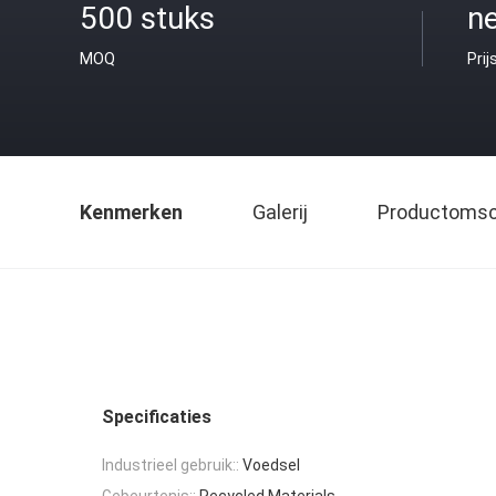
500 stuks
ne
MOQ
Prij
Kenmerken
Galerij
Productomsch
Specificaties
Industrieel gebruik::
Voedsel
Gebeurtenis::
Recycled Materials