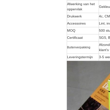
Afwerking van het
Gekleu
oppervlak
Drukwerk
4c, C
Accessoires
Lint, i
MOQ
500 st
Certificaat
SGS, B
Afzond
Buitenverpakking
klant's
Leveringstermijn
3-5 we