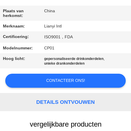
CONTACT
DE
Plaats van
China
herkomst:
V.S.
Merknaam:
Lianyi Intl
Certificering:
VERZOEK
ISO9001，FDA
OM EEN
Modelnummer:
CP01
CITAAT
Hoog licht:
,
gepersonaliseerde drinkonderdelen
unieke drankonderdelen
SITEMAP
CONTACTEER ONS!
PRIVACY
DETAILS ONTVOUWEN
POLICY
vergelijkbare producten