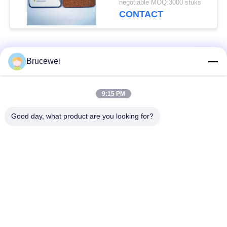
negotiable MOQ:3000 stuks
drinken
CONTACT
populaire categorieën
Alle
Brucewei
Document
Voedsel
9:15 PM
Verpakkend Vakje
verpakkingsdoos
Good day, what product are you looking for?
Kartonnen
Rijfe papieren
verpakkingsdozen
cadeaubon
Verpakking van
Aangepast fotoraam
kaviaar
De Fles van de
Metaal Tin Box