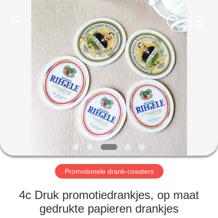
International
industrial
and
trading
co.,Ltd.
All
Rights
Reserved.
HUIS
PRODUCTEN
ONGEVEER
ONS
FABRIEKSREIS
Promotionele drank-coasters
KWALITEITSCONTROLE
4c Druk promotiedrankjes, op maat
gedrukte papieren drankjes