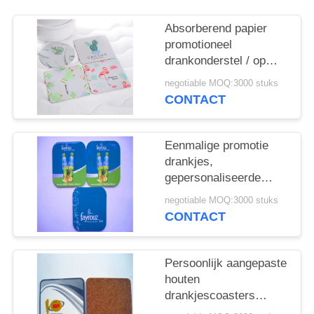
Absorberend papier
promotioneel
drankonderstel / op
maat gemaakte ronde
negotiable MOQ:3000 stuks
onderstel voor dranken
CONTACT
Eenmalige promotie
drankjes,
gepersonaliseerde
papieren drankjes.
negotiable MOQ:3000 stuks
CONTACT
Persoonlijk aangepaste
houten
drankjescoasters
plaatsen voor eten en