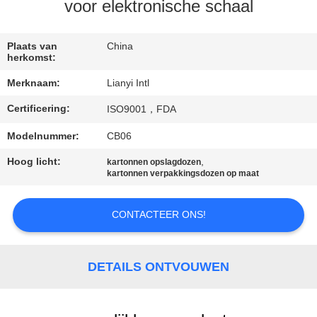
CONTACT
voor elektronische schaal
DE
V.S.
Plaats van
China
herkomst:
Merknaam:
Lianyi Intl
VERZOEK
Certificering:
ISO9001，FDA
OM EEN
CITAAT
Modelnummer:
CB06
Hoog licht:
,
kartonnen opslagdozen
kartonnen verpakkingsdozen op maat
SITEMAP
CONTACTEER ONS!
PRIVACY
POLICY
DETAILS ONTVOUWEN