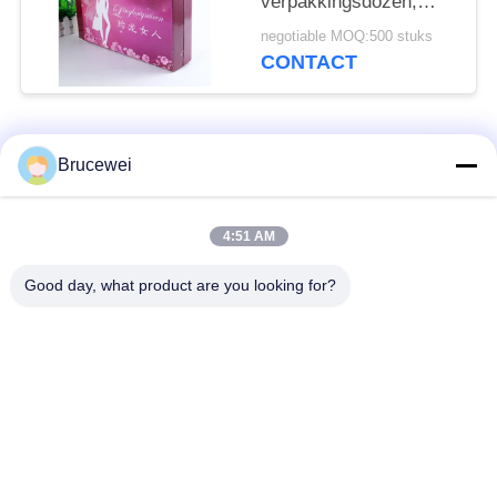
verpakkingsdozen,
ondergoed
negotiable MOQ:500 stuks
verpakkingsdoos voor
CONTACT
vrouwen BH's
populaire categorieën
Alle
Brucewei
Document
Voedsel
4:51 AM
Verpakkend Vakje
verpakkingsdoos
Good day, what product are you looking for?
Kartonnen
Rijfe papieren
verpakkingsdozen
cadeaubon
Verpakking van
Aangepast fotoraam
kaviaar