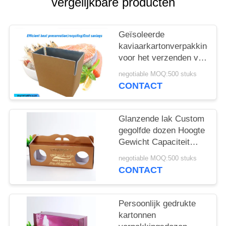
vergelijkbare producten
Geïsoleerde
kaviaarkartonverpakkingsd
voor het verzenden van
zeevruchten
negotiable MOQ:500 stuks
CONTACT
Glanzende lak Custom
gegolfde dozen Hoogte
Gewicht Capaciteit
Flexibel met venster
negotiable MOQ:500 stuks
CONTACT
Persoonlijk gedrukte
kartonnen