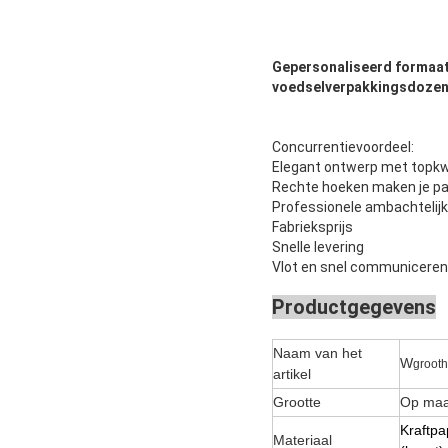
Gepersonaliseerd formaat 
voedselverpakkingsdoze
Concurrentievoordeel:
Elegant ontwerp met topkwa
Rechte hoeken maken je pak
Professionele ambachtelij
Fabrieksprijs
Snelle levering
Vlot en snel communiceren
Productgegevens
Naam van het
W
grooth
artikel
Grootte
Op maat
Kraftpa
Materiaal