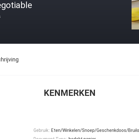
gotiable
s
rijving
KENMERKEN
Gebruik::
Eten/Winkelen/Snoep/Geschenkdoos/Bruilo
Document Type::
bedekt papier