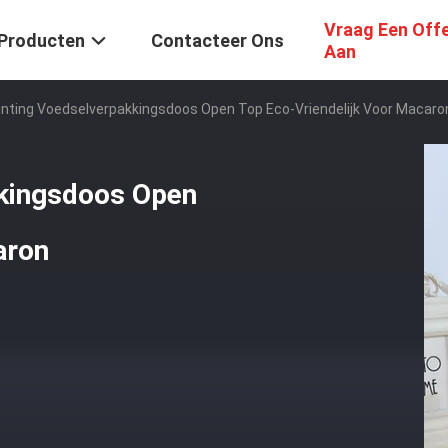
Vraag Een Off
Producten
Contacteer Ons
Aan
rinting Voedselverpakkingsdoos Open Top Eco-Vriendelijk Voor Macaro
kkingsdoos Open
aron