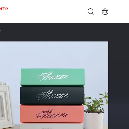
erte
n