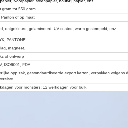
 papier, ivoorpapier, steenpapier, houtvrij papier, enz.
0 gram tot 550 gram
 Panton of op maat
d, ontgekleurd, gelamineerd, UV-coated, warm gestempeld, enz.
MYK, PANTONE
nslag, magneet.
ks of ontwerp
V, ISO9001, FDA
rlijke opp zak, gestandaardiseerde export karton, verpakken volgens 
vereiste
kdagen voor monsters; 12 werkdagen voor bulk.