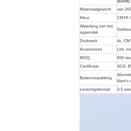
(kunst)
Materiaalgewicht
van 20
Kleur
CMYK /
Afwerking van het
Gekleur
oppervlak
Drukwerk
4c, C
Accessoires
Lint, i
MOQ
500 stu
Certificaat
SGS, B
Afzonde
Buitenverpakking
klant's 
Leveringstermijn
3-5 wer