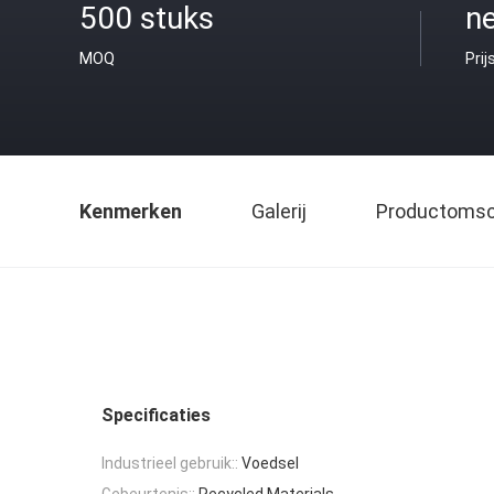
500 stuks
ne
MOQ
Prij
Kenmerken
Galerij
Productomsch
Specificaties
Industrieel gebruik::
Voedsel
Gebeurtenis::
Recycled Materials