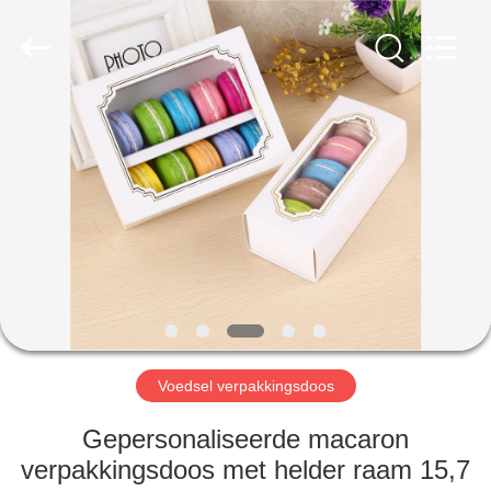
International
industrial
and
trading
co.,Ltd.
All
Rights
Reserved.
HUIS
PRODUCTEN
ONGEVEER
ONS
FABRIEKSREIS
Voedsel verpakkingsdoos
KWALITEITSCONTROLE
Gepersonaliseerde macaron
verpakkingsdoos met helder raam 15,7