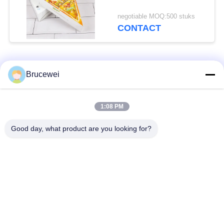
negotiable MOQ:500 stuks
CONTACT
populaire categorieën
Alle
Brucewei
Document
Voedsel
1:08 PM
Verpakkend Vakje
verpakkingsdoos
Good day, what product are you looking for?
Kartonnen
Rijfe papieren
verpakkingsdozen
cadeaubon
Verpakking van
Aangepast fotoraam
kaviaar