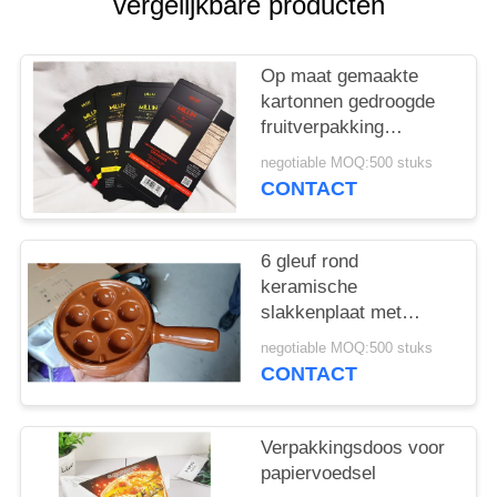
vergelijkbare producten
Op maat gemaakte
kartonnen gedroogde
fruitverpakking
kartonnen doos met
negotiable MOQ:500 stuks
offset UV-drukplaat
CONTACT
6 gleuf rond
keramische
slakkenplaat met
handgreep aangepast
negotiable MOQ:500 stuks
kleur
CONTACT
Verpakkingsdoos voor
papiervoedsel