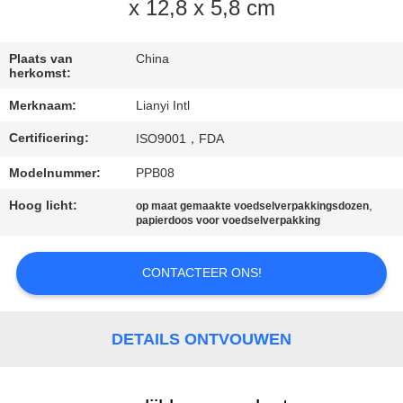
CONTACT
x 12,8 x 5,8 cm
DE
V.S.
Plaats van
China
herkomst:
Merknaam:
Lianyi Intl
VERZOEK
Certificering:
ISO9001，FDA
OM EEN
CITAAT
Modelnummer:
PPB08
Hoog licht:
,
op maat gemaakte voedselverpakkingsdozen
papierdoos voor voedselverpakking
SITEMAP
CONTACTEER ONS!
PRIVACY
POLICY
DETAILS ONTVOUWEN