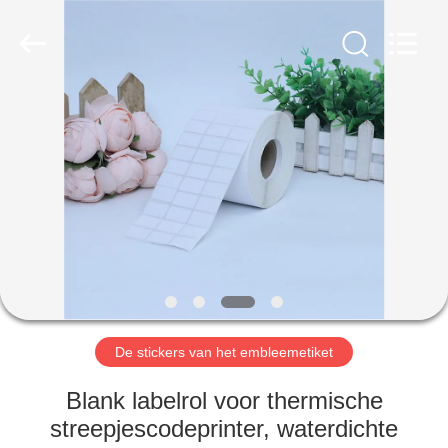
International
industrial
and
trading
co.,Ltd.
All
Rights
Reserved.
HUIS
PRODUCTEN
ONGEVEER
ONS
FABRIEKSREIS
De stickers van het embleemetiket
KWALITEITSCONTROLE
Blank labelrol voor thermische
streepjescodeprinter, waterdichte