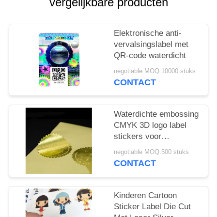
vergelijkbare producten
Elektronische anti-
vervalsingslabel met
QR-code waterdicht
negotiable MOQ:10000 stuks
CONTACT
Waterdichte embossing
CMYK 3D logo label
stickers voor
cosmetica
negotiable MOQ:500 stuks
CONTACT
Kinderen Cartoon
Sticker Label Die Cut