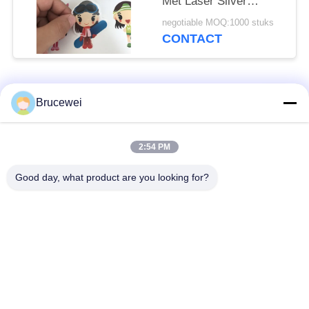
Met Laser Silver
Stamping
negotiable MOQ:1000 stuks
CONTACT
populaire categorieën
Alle
Brucewei
Document
Voedsel
2:54 PM
Verpakkend Vakje
verpakkingsdoos
Good day, what product are you looking for?
Kartonnen
Rijfe papieren
verpakkingsdozen
cadeaubon
Verpakking van
Aangepast fotoraam
kaviaar