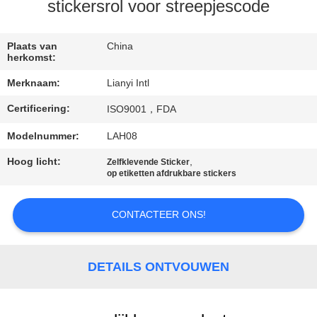
CONTACT
stickersrol voor streepjescode
DE
V.S.
Plaats van
China
herkomst:
Merknaam:
Lianyi Intl
VERZOEK
Certificering:
ISO9001，FDA
OM EEN
CITAAT
Modelnummer:
LAH08
Hoog licht:
,
Zelfklevende Sticker
op etiketten afdrukbare stickers
SITEMAP
CONTACTEER ONS!
PRIVACY
POLICY
DETAILS ONTVOUWEN