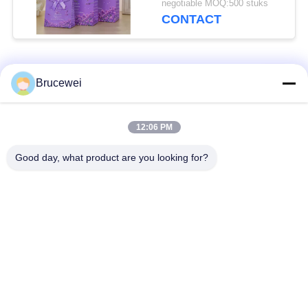
negotiable MOQ:500 stuks
CONTACT
populaire categorieën
Alle
Brucewei
Document
Voedsel
12:06 PM
Verpakkend Vakje
verpakkingsdoos
Good day, what product are you looking for?
Kartonnen
Rijfe papieren
verpakkingsdozen
cadeaubon
Verpakking van
Aangepast fotoraam
kaviaar
De Fles van de
Metaal Tin Box