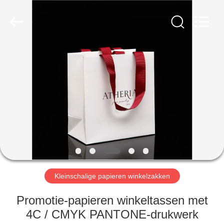
International
industrial
and
trading
co.,Ltd.
All
Rights
Reserved.
HUIS
PRODUCTEN
ONGEVEER
ONS
FABRIEKSREIS
Kleinschalige papieren winkelzakken
KWALITEITSCONTROLE
Promotie-papieren winkeltassen met
4C / CMYK PANTONE-drukwerk