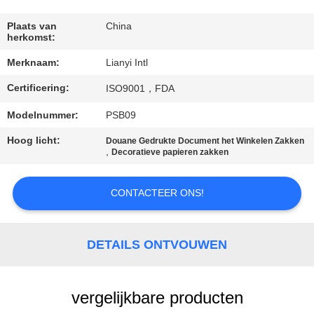
CONTACT
DE
Plaats van
China
herkomst:
V.S.
Merknaam:
Lianyi Intl
Certificering:
VERZOEK
ISO9001，FDA
OM EEN
Modelnummer:
PSB09
CITAAT
Hoog licht:
Douane Gedrukte Document het Winkelen Zakken
,
Decoratieve papieren zakken
SITEMAP
CONTACTEER ONS!
PRIVACY
DETAILS ONTVOUWEN
POLICY
vergelijkbare producten