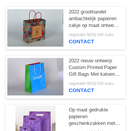
2022 groothandel
ambachtelijk papieren
zakje op maat ontwerp
gedrukt papieren
negotiable MOQ:500 stuks
cadeau zakje met
CONTACT
katoenen touw
2022 nieuw ontwerp
Custom Printed Paper
Gift Bags Met katoenen
touw
negotiable MOQ:500 stuks
CONTACT
Op maat gedrukte
papieren
geschenkzakken met
velcro-sluiting