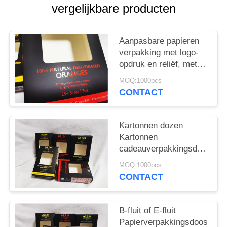
vergelijkbare producten
Aanpasbare papieren
verpakking met logo-
opdruk en reliëf, met
lint, papieren
MOQ:1000pcs
verpakking voor
CONTACT
hamburger,
voedselverpakkingsoplossin
Kartonnen dozen
Kartonnen
cadeauverpakkingsdozen
Op maat gedrukt
MOQ:1000pcs
Duurzaam Eco-
CONTACT
vriendelijk
Verpakkingsoplossingen
Fob Port Xiamen Ideaal
B-fluit of E-fluit
voor detailhandel en
Papierverpakkingsdoos