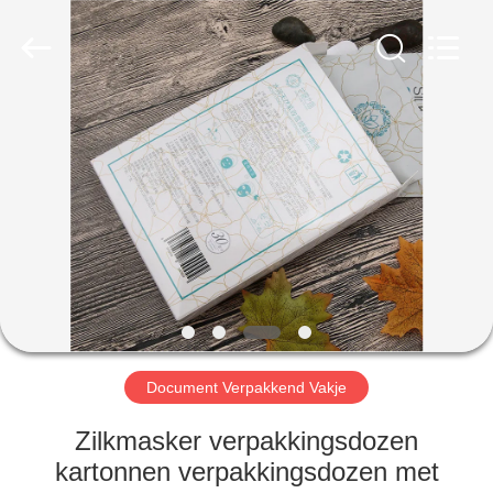
International
industrial
and
trading
co.,Ltd.
All
Rights
Reserved.
HUIS
PRODUCTEN
ONGEVEER
ONS
FABRIEKSREIS
Document Verpakkend Vakje
KWALITEITSCONTROLE
Zilkmasker verpakkingsdozen
kartonnen verpakkingsdozen met