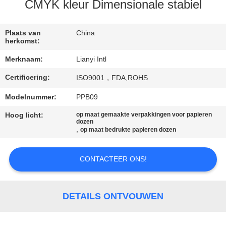
CONTACT
CMYK kleur Dimensionale stabiel
DE
V.S.
Plaats van
China
herkomst:
Merknaam:
Lianyi Intl
VERZOEK
Certificering:
ISO9001，FDA,ROHS
OM EEN
CITAAT
Modelnummer:
PPB09
Hoog licht:
op maat gemaakte verpakkingen voor papieren
dozen
SITEMAP
,
op maat bedrukte papieren dozen
CONTACTEER ONS!
PRIVACY
POLICY
DETAILS ONTVOUWEN