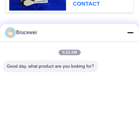
maten beschikbaar
CONTACT
populaire categorieën
Alle
Brucewei
Document
Voedsel
5:22 AM
Verpakkend Vakje
verpakkingsdoos
Good day, what product are you looking for?
Kartonnen
Rijfe papieren
verpakkingsdozen
cadeaubon
Verpakking van
Aangepast fotoraam
kaviaar
De Fles van de
Metaal Tin Box
glasopslag