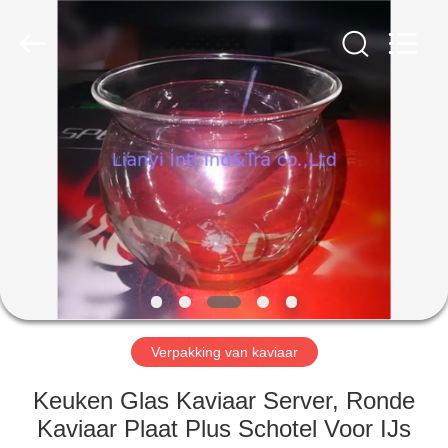
International
industrial
and
trading
co.,Ltd.
All
Rights
Reserved.
HUIS
PRODUCTEN
ONGEVEER
ONS
FABRIEKSREIS
Verpakking van kaviaar
KWALITEITSCONTROLE
Keuken Glas Kaviaar Server, Ronde
Kaviaar Plaat Plus Schotel Voor IJs