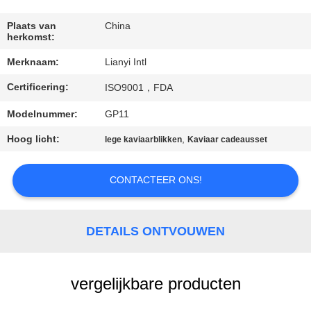
CONTACT
DE
Plaats van
China
herkomst:
V.S.
Merknaam:
Lianyi Intl
Certificering:
VERZOEK
ISO9001，FDA
OM EEN
Modelnummer:
GP11
CITAAT
Hoog licht:
,
lege kaviaarblikken
Kaviaar cadeausset
SITEMAP
CONTACTEER ONS!
PRIVACY
DETAILS ONTVOUWEN
POLICY
vergelijkbare producten