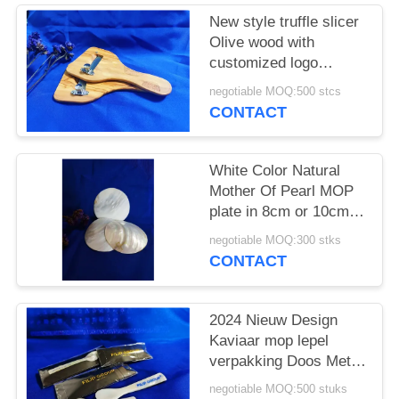
New style truffle slicer
Olive wood with
customized logo
220x110x8mm
negotiable MOQ:500 stcs
CONTACT
White Color Natural
Mother Of Pearl MOP
plate in 8cm or 10cm
or customized size
negotiable MOQ:300 stks
available
CONTACT
2024 Nieuw Design
Kaviaar mop lepel
verpakking Doos Met
Logo verschillende
negotiable MOQ:500 stuks