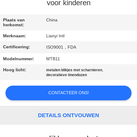
CONTACT
voor kinderen
DE
V.S.
Plaats van
China
herkomst:
Merknaam:
Lianyi Intl
VERZOEK
Certificering:
ISO9001，FDA
OM EEN
CITAAT
Modelnummer:
MTB11
Hoog licht:
,
metalen blikjes met scharnieren
decoratieve tinendozen
SITEMAP
CONTACTEER ONS!
PRIVACY
POLICY
DETAILS ONTVOUWEN