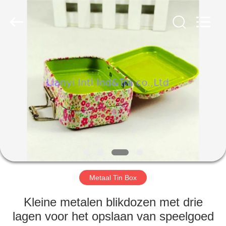
International
industrial
and
trading
co.,Ltd.
All
Rights
Reserved.
HUIS
PRODUCTEN
ONGEVEER
ONS
FABRIEKSREIS
Metaal Tin Box
KWALITEITSCONTROLE
Kleine metalen blikdozen met drie
lagen voor het opslaan van speelgoed