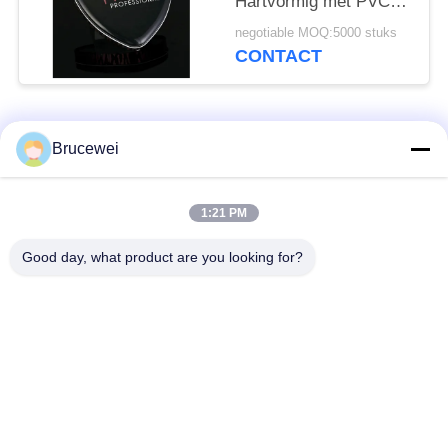
Hartvormig met PVC-
inwendige bak
negotiable MOQ:5000 stuks
CONTACT
populaire categorieën
Alle
Brucewei
Document
Voedsel
1:21 PM
Verpakkend Vakje
verpakkingsdoos
Good day, what product are you looking for?
Kartonnen
Rijfe papieren
verpakkingsdozen
cadeaubon
Verpakking van
Aangepast fotoraam
kaviaar