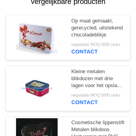
vergelijkbare producten
Op maat gemaakt,
gerecycled, uitstekend
chocoladeblikje
negotiable MOQ:5000 stuks
CONTACT
Kleine metalen
blikdozen met drie
lagen voor het opslaan
van speelgoed voor
negotiable MOQ:5000 stuks
kinderen
CONTACT
Cosmetische lippenstift
Metalen blikdoos