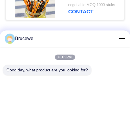
wegwerp kleurrijk
negotiable MOQ:1000 stuks
CONTACT
populaire categorieën
Alle
Brucewei
Document
Voedsel
6:16 PM
Verpakkend Vakje
verpakkingsdoos
Good day, what product are you looking for?
Kartonnen
Rijfe papieren
verpakkingsdozen
cadeaubon
Verpakking van
Aangepast fotoraam
kaviaar
De Fles van de