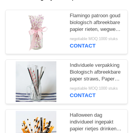
Flamingo patroon goud
biologisch afbreekbare
papier rieten, wegwerp
papier lepel rieten
negotiable MOQ:1000 stuks
CONTACT
Individuele verpakking
Biologisch afbreekbare
paper straws, Paper
Bubble Tea Straws
negotiable MOQ:1000 stuks
CONTACT
Halloween dag
individueel ingepakt
papier rietjes drinken