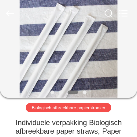
International
industrial
and
trading
co.,Ltd.
All
Rights
Reserved.
HUIS
PRODUCTEN
ONGEVEER
ONS
FABRIEKSREIS
Biologisch afbreekbare papierstrooien
KWALITEITSCONTROLE
Individuele verpakking Biologisch
afbreekbare paper straws, Paper