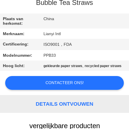
CONTACT
Bubble Tea Straws
DE
V.S.
Plaats van
China
herkomst:
Merknaam:
Lianyi Intl
VERZOEK
Certificering:
ISO9001，FDA
OM EEN
CITAAT
Modelnummer:
PPB33
Hoog licht:
,
gekleurde paper straws
recycled paper straws
SITEMAP
CONTACTEER ONS!
PRIVACY
POLICY
DETAILS ONTVOUWEN
vergelijkbare producten