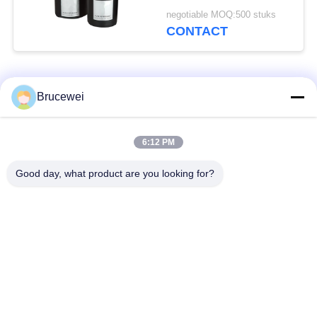
4c Printing
negotiable MOQ:500 stuks
CONTACT
populaire categorieën
Alle
Brucewei
Document
Voedsel
6:12 PM
Verpakkend Vakje
verpakkingsdoos
Good day, what product are you looking for?
Kartonnen
Rijfe papieren
verpakkingsdozen
cadeaubon
Verpakking van
Aangepast fotoraam
kaviaar
De Fles van de