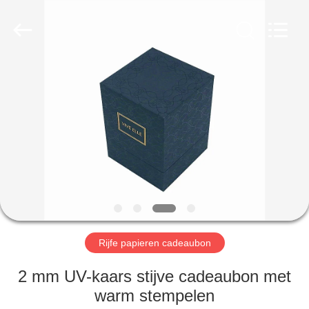
International
industrial
and
trading
co.,Ltd.
All
Rights
Reserved.
HUIS
PRODUCTEN
ONGEVEER
ONS
FABRIEKSREIS
Rijfe papieren cadeaubon
KWALITEITSCONTROLE
2 mm UV-kaars stijve cadeaubon met
warm stempelen