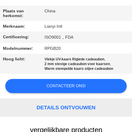
CONTACT
DE
Plaats van
China
herkomst:
V.S.
Merknaam:
Lianyi Intl
Certificering:
VERZOEK
ISO9001，FDA
OM EEN
Modelnummer:
RPGB20
CITAAT
Hoog licht:
,
Vlekje UV-kaars Rigiede cadeaubon
,
2 mm stevige cadeaubon voor kaarsen
Warm stempelde kaars stijve cadeaubon
SITEMAP
CONTACTEER ONS!
PRIVACY
POLICY
DETAILS ONTVOUWEN
vergelijkbare producten