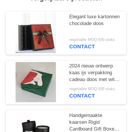
Elegant luxe kartonnen
chocolade doos
negotiable MOQ:500 stuks
CONTACT
2024 nieuw ontwerp
kaas ijs verpakking
cadeau doos met wit
binnenste dienblad
negotiable MOQ:500 stuks
zachte aanraking
CONTACT
gevoel op de doos
Handgemaakte
kaarsen Rigid
Cardboard Gift Boxes