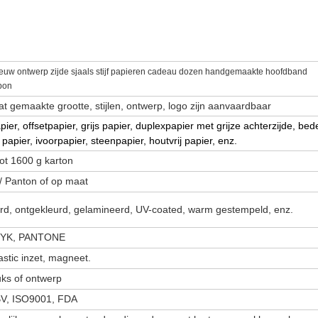
euw ontwerp zijde sjaals stijf papieren cadeau dozen handgemaakte hoofdband
bon
t gemaakte grootte, stijlen, ontwerp, logo zijn aanvaardbaar
pier, offsetpapier, grijs papier, duplexpapier met grijze achterzijde, bed
 papier, ivoorpapier, steenpapier, houtvrij papier, enz.
tot 1600 g karton
 Panton of op maat
rd, ontgekleurd, gelamineerd, UV-coated, warm gestempeld, enz.
MYK, PANTONE
lastic inzet, magneet.
uks of ontwerp
V, ISO9001, FDA