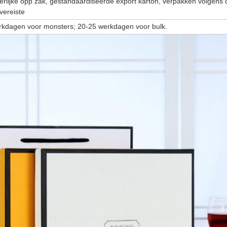
erlijke opp zak, gestandaardiseerde export karton, verpakken volgens 
 vereiste
rkdagen voor monsters; 20-25 werkdagen voor bulk.