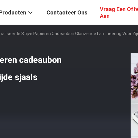
Vraag Een Off
Producten
Contacteer Ons
Aan
aliseerde Stijve Papieren Cadeaubon Glanzende Lamineering Voor Zij
ieren cadeaubon
jde sjaals