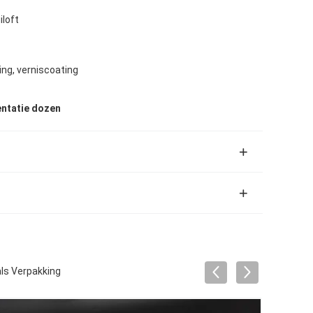
iloft
ng, verniscoating
entatie dozen
als Verpakking