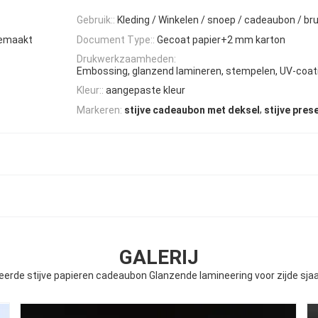
Gebruik::
Kleding / Winkelen / snoep / cadeaubon / bru
gemaakt
Document Type::
Gecoat papier+2 mm karton
Drukwerkzaamheden:
Embossing, glanzend lamineren, stempelen, UV-coati
Kleur::
aangepaste kleur
,
Markeren:
stijve cadeaubon met deksel
stijve pres
GALERIJ
erde stijve papieren cadeaubon Glanzende lamineering voor zijde sja