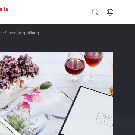
erte
de Sjaals Verpakking