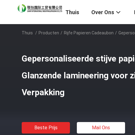
Thuis
Over Ons
Thuis
/
Producten
/
Rijfe Papieren Cadeaubon
/
Geperson
Gepersonaliseerde stijve pap
Glanzende lamineering voor zi
Verpakking
Beste Prijs
Mail Ons