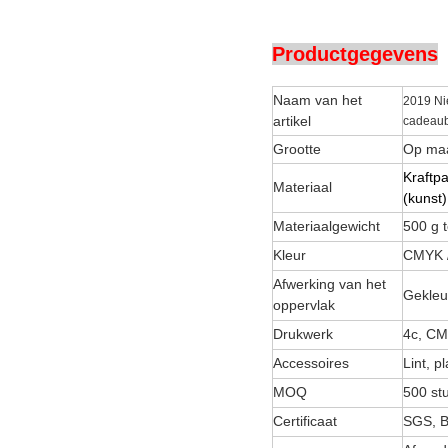
Productgegevens
Naam van het
2019 Ni
artikel
cadeau
Grootte
Op maa
Kraftpa
Materiaal
(kunst)
Materiaalgewicht
500 g 
Kleur
CMYK /
Afwerking van het
Gekleu
oppervlak
Drukwerk
4c, C
Accessoires
Lint, p
MOQ
500 st
Certificaat
SGS, B