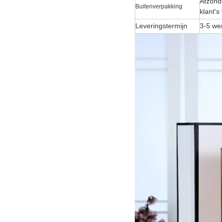
Afzond
Buitenverpakking
klant's
Leveringstermijn
3-5 we