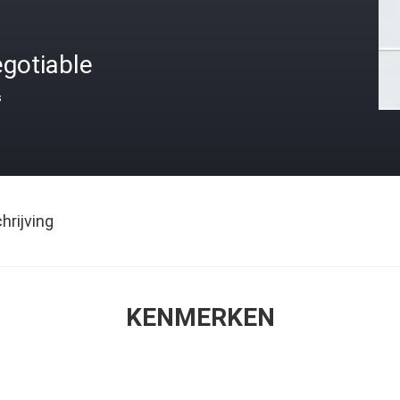
gotiable
s
rijving
KENMERKEN