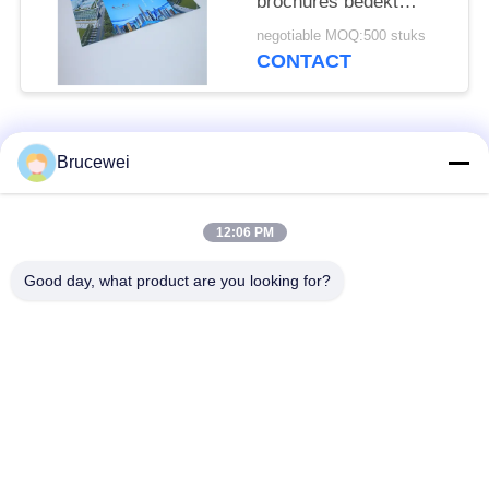
brochures bedekt
papier catalogus flyers
negotiable MOQ:500 stuks
Print Service
CONTACT
populaire categorieën
Alle
Brucewei
Document
Voedsel
12:06 PM
Verpakkend Vakje
verpakkingsdoos
Good day, what product are you looking for?
Kartonnen
Rijfe papieren
verpakkingsdozen
cadeaubon
Verpakking van
Aangepast fotoraam
kaviaar