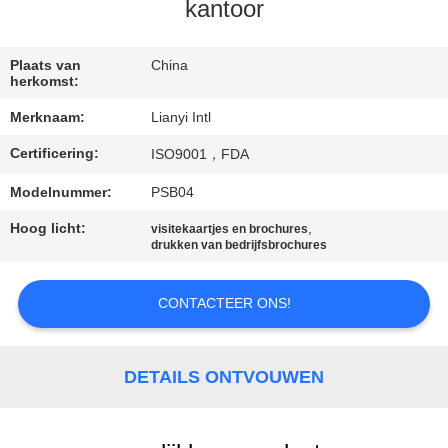
CONTACT
kantoor
DE
V.S.
Plaats van
China
herkomst:
Merknaam:
Lianyi Intl
VERZOEK
Certificering:
ISO9001，FDA
OM EEN
CITAAT
Modelnummer:
PSB04
Hoog licht:
,
visitekaartjes en brochures
drukken van bedrijfsbrochures
SITEMAP
CONTACTEER ONS!
PRIVACY
POLICY
DETAILS ONTVOUWEN