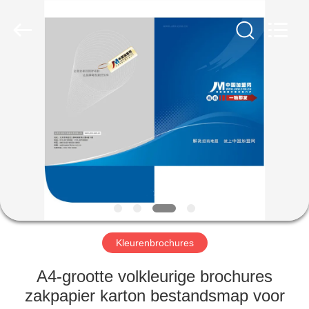
International
industrial
and
trading
co.,Ltd.
All
Rights
Reserved.
HUIS
PRODUCTEN
ONGEVEER
ONS
FABRIEKSREIS
Kleurenbrochures
KWALITEITSCONTROLE
A4-grootte volkleurige brochures
zakpapier karton bestandsmap voor