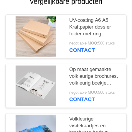
vergelijkbare producten
UV-coating A6 A5
Kraftpapier dossier
folder met ring
gebonden
negotiable MOQ:500 stuks
CONTACT
Op maat gemaakte
volkleurige brochures,
volkleurig boekje
drukken voor bruiloft
negotiable MOQ:500 stuks
uitvinding
CONTACT
Volkleurige
visitekaartjes en