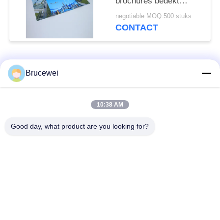
brochures bedekt
papier catalogus flyers
negotiable MOQ:500 stuks
Print Service
CONTACT
populaire categorieën
Alle
Brucewei
Document
Voedsel
10:38 AM
Verpakkend Vakje
verpakkingsdoos
Good day, what product are you looking for?
Kartonnen
Rijfe papieren
verpakkingsdozen
cadeaubon
Verpakking van
Aangepast fotoraam
kaviaar