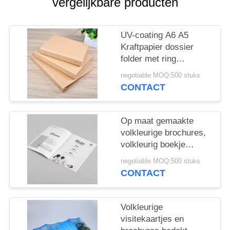
vergelijkbare producten
UV-coating A6 A5
Kraftpapier dossier
folder met ring
gebonden
negotiable MOQ:500 stuks
CONTACT
Op maat gemaakte
volkleurige brochures,
volkleurig boekje
drukken voor bruiloft
negotiable MOQ:500 stuks
uitvinding
CONTACT
Volkleurige
visitekaartjes en