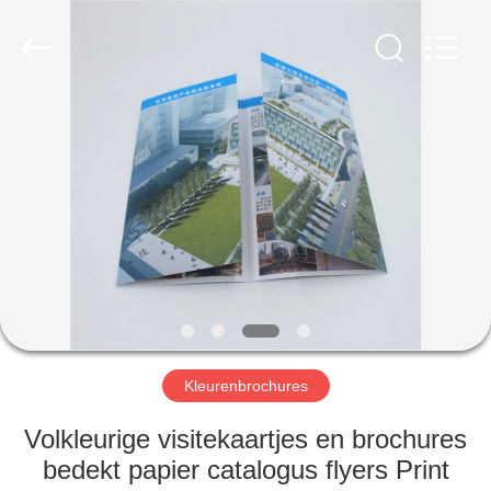
International
industrial
and
trading
co.,Ltd.
All
Rights
Reserved.
HUIS
PRODUCTEN
ONGEVEER
ONS
FABRIEKSREIS
Kleurenbrochures
KWALITEITSCONTROLE
Volkleurige visitekaartjes en brochures
bedekt papier catalogus flyers Print