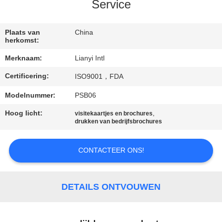
CONTACT
Service
DE
V.S.
Plaats van
China
herkomst:
Merknaam:
Lianyi Intl
VERZOEK
Certificering:
ISO9001，FDA
OM EEN
CITAAT
Modelnummer:
PSB06
Hoog licht:
,
visitekaartjes en brochures
drukken van bedrijfsbrochures
SITEMAP
CONTACTEER ONS!
PRIVACY
POLICY
DETAILS ONTVOUWEN