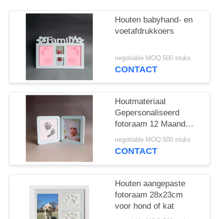
Houten babyhand- en
voetafdrukkoers
negotiable MOQ:500 stuks
CONTACT
Houtmateriaal
Gepersonaliseerd
fotoraam 12 Maand
Baby Handprint And
negotiable MOQ:500 stuks
Footprint Kit
CONTACT
Houten aangepaste
fotoraam 28x23cm
voor hond of kat