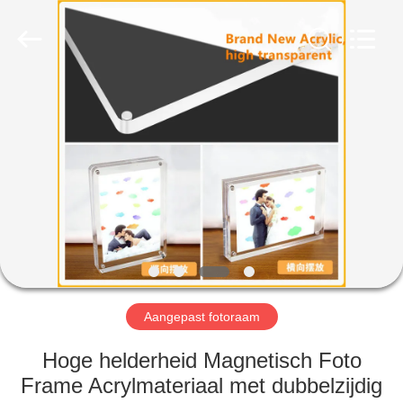
International
industrial
and
trading
co.,Ltd.
All
Rights
Reserved.
HUIS
PRODUCTEN
ONGEVEER
ONS
FABRIEKSREIS
Aangepast fotoraam
KWALITEITSCONTROLE
Hoge helderheid Magnetisch Foto
Frame Acrylmateriaal met dubbelzijdig