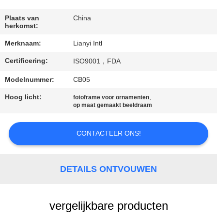
CONTACT
DE
Plaats van
China
herkomst:
V.S.
Merknaam:
Lianyi Intl
Certificering:
VERZOEK
ISO9001，FDA
OM EEN
Modelnummer:
CB05
CITAAT
Hoog licht:
,
fotoframe voor ornamenten
op maat gemaakt beeldraam
SITEMAP
CONTACTEER ONS!
PRIVACY
DETAILS ONTVOUWEN
POLICY
vergelijkbare producten