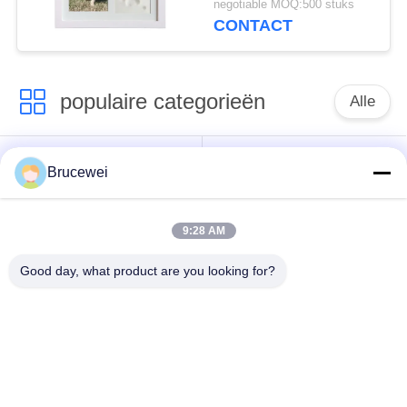
negotiable MOQ:500 stuks
CONTACT
populaire categorieën
Alle
Document
Voedsel
Brucewei
Verpakkend Vakje
verpakkingsdoos
9:28 AM
Kartonnen
Rijfe papieren
verpakkingsdozen
cadeaubon
Good day, what product are you looking for?
Verpakking van
Aangepast fotoraam
kaviaar
De Fles van de
Metaal Tin Box