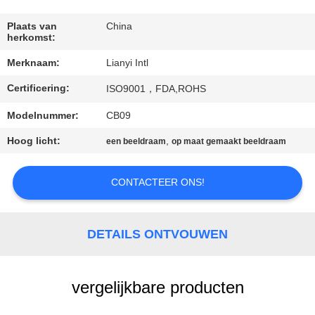
CONTACT
DE
Plaats van
China
herkomst:
V.S.
Merknaam:
Lianyi Intl
Certificering:
VERZOEK
ISO9001，FDA,ROHS
OM EEN
Modelnummer:
CB09
CITAAT
Hoog licht:
,
een beeldraam
op maat gemaakt beeldraam
SITEMAP
CONTACTEER ONS!
PRIVACY
DETAILS ONTVOUWEN
POLICY
vergelijkbare producten