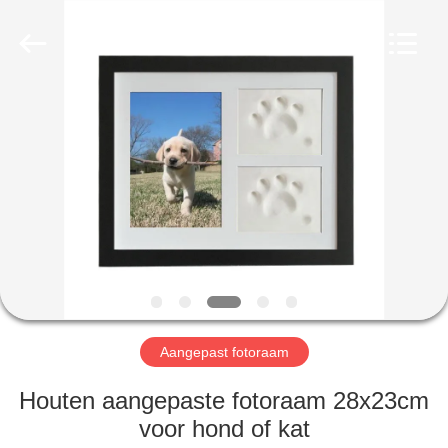
International
industrial
and
trading
co.,Ltd.
All
Rights
Reserved.
HUIS
PRODUCTEN
ONGEVEER
ONS
FABRIEKSREIS
Aangepast fotoraam
KWALITEITSCONTROLE
Houten aangepaste fotoraam 28x23cm
voor hond of kat