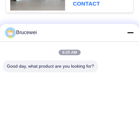
CONTACT
populaire categorieën
Alle
Brucewei
Document
Voedsel
6:25 AM
Verpakkend Vakje
verpakkingsdoos
Good day, what product are you looking for?
Kartonnen
Rijfe papieren
verpakkingsdozen
cadeaubon
Verpakking van
Aangepast fotoraam
kaviaar
De Fles van de
Metaal Tin Box
glasopslag