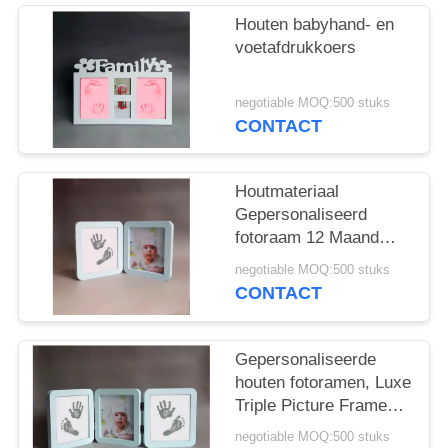
Houten babyhand- en
voetafdrukkoers
negotiable MOQ:500 stuks
CONTACT
Houtmateriaal
Gepersonaliseerd
fotoraam 12 Maand
Baby Handprint And
negotiable MOQ:500 stuks
Footprint Kit
CONTACT
Gepersonaliseerde
houten fotoramen, Luxe
Triple Picture Frame
Logo Printed
negotiable MOQ:500 stuks