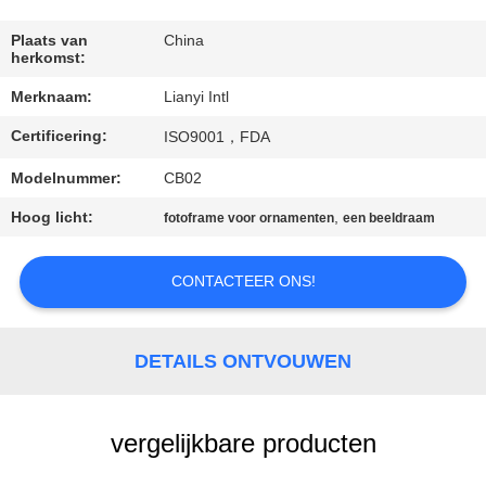
CONTACT
DE
Plaats van
China
herkomst:
V.S.
Merknaam:
Lianyi Intl
Certificering:
VERZOEK
ISO9001，FDA
OM EEN
Modelnummer:
CB02
CITAAT
Hoog licht:
,
fotoframe voor ornamenten
een beeldraam
SITEMAP
CONTACTEER ONS!
PRIVACY
DETAILS ONTVOUWEN
POLICY
vergelijkbare producten