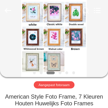
International
industrial
and
trading
co.,Ltd.
All
Rights
Reserved.
HUIS
PRODUCTEN
ONGEVEER
ONS
FABRIEKSREIS
Aangepast fotoraam
KWALITEITSCONTROLE
American Style Foto Frame, 7 Kleuren
Houten Huwelijks Foto Frames