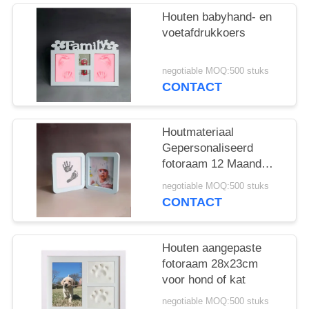
Houten babyhand- en
voetafdrukkoers
negotiable MOQ:500 stuks
CONTACT
Houtmateriaal
Gepersonaliseerd
fotoraam 12 Maand
Baby Handprint And
negotiable MOQ:500 stuks
Footprint Kit
CONTACT
Houten aangepaste
fotoraam 28x23cm
voor hond of kat
negotiable MOQ:500 stuks