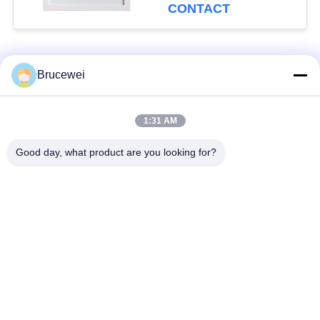
CONTACT
populaire categorieën
Alle
Brucewei
Document
Voedsel
1:31 AM
Verpakkend Vakje
verpakkingsdoos
Good day, what product are you looking for?
Kartonnen
Rijfe papieren
verpakkingsdozen
cadeaubon
Verpakking van
Aangepast fotoraam
kaviaar
De Fles van de
Metaal Tin Box
glasopslag