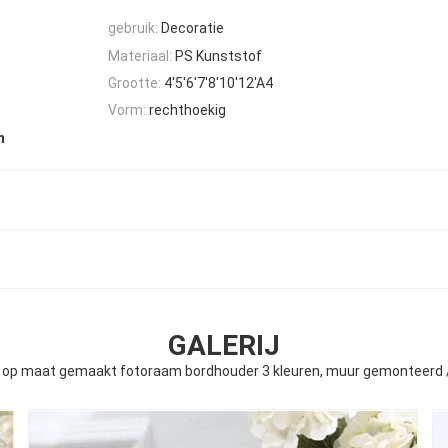
gebruik:
Decoratie
Materiaal:
PS Kunststof
Grootte:
4'5'6'7'8'10'12'A4
Vorm:
rechthoekig
m
GALERIJ
 op maat gemaakt fotoraam bordhouder 3 kleuren, muur gemonteerd 