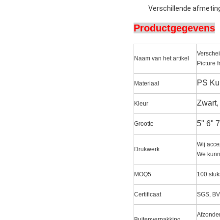
Verschillende afmetin
Productgegevens
Verschei
Naam van het artikel
Picture 
PS Kun
Materiaal
Zwart,
Kleur
5" 6" 
Grootte
Wij acce
Drukwerk
We kunne
MOQ5
100 stuk
Certificaat
SGS, BV
Afzonder
Buitenverpakking