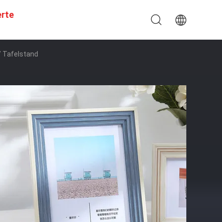
erte
/ Tafelstand