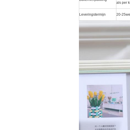
als per k
Leveringstermijn
20-25we