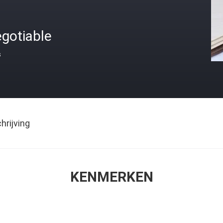
gotiable
s
rijving
KENMERKEN