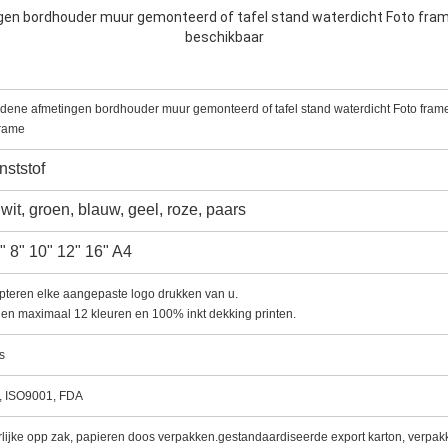
gen bordhouder muur gemonteerd of tafel stand waterdicht Foto fram
beschikbaar
dene afmetingen bordhouder muur gemonteerd of tafel stand waterdicht Foto fram
frame
ststof
 wit, groen, blauw, geel, roze, paars
7" 8" 10" 12" 16" A4
pteren elke aangepaste logo drukken van u.
n maximaal 12 kleuren en 100% inkt dekking printen.
s
, ISO9001, FDA
lijke opp zak, papieren doos verpakken.gestandaardiseerde export karton, verpak