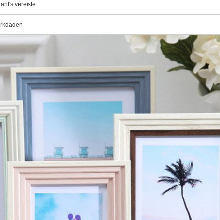
lant's vereiste
rkdagen